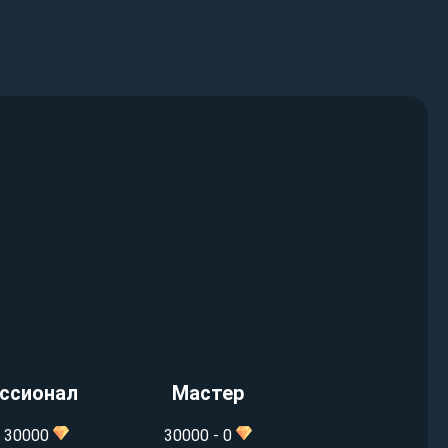
ссионал
Мастер
- 30000
30000 - 0