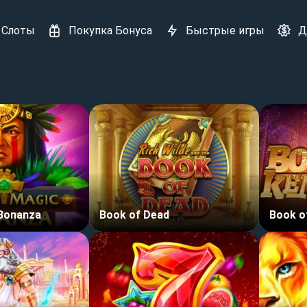
Слоты
Покупка Бонуса
Быстрые игры
Д
Bonanza
Book of Dead
Book o