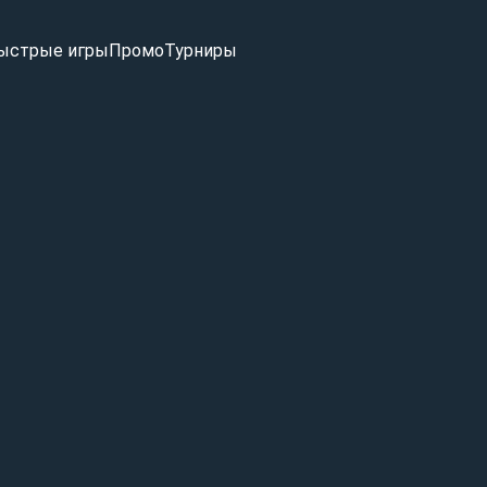
ыстрые игры
Промо
Турниры
Кешбэ
10%
Кажд
понед
Регистрация