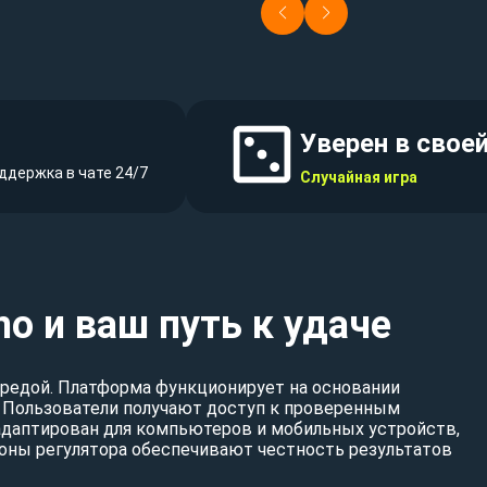
Уверен в своей
ддержка в чате 24/7
Случайная игра
o и ваш путь к удаче
средой. Платформа функционирует на основании
. Пользователи получают доступ к проверенным
даптирован для компьютеров и мобильных устройств,
оны регулятора обеспечивают честность результатов