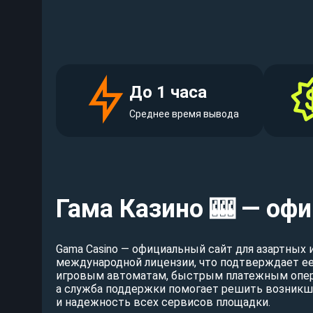
До 1 часа
Среднее время вывода
Гама Казино 🎰 — офи
Gama Casino — официальный сайт для азартных
международной лицензии, что подтверждает ее
игровым автоматам, быстрым платежным опера
а служба поддержки помогает решить возникши
и надежность всех сервисов площадки.