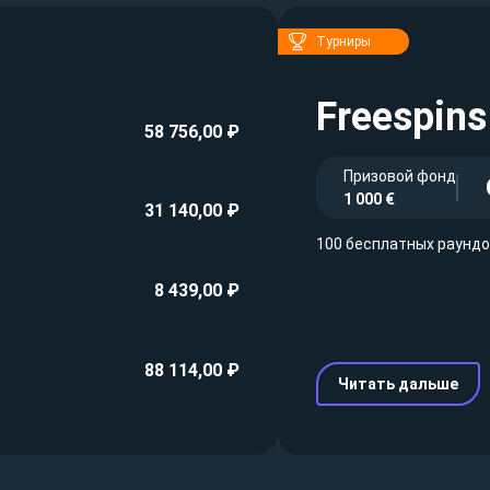
Турниры
Freespin
58 756,00 ₽
Призовой фонд
1 000 €
31 140,00 ₽
100 бесплатных раундо
8 439,00 ₽
88 114,00 ₽
Читать дальше