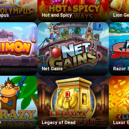
mpus
Hot and Spicy
Lion G
Net Gains
Razor 
y
Legacy of Dead
Luxor 