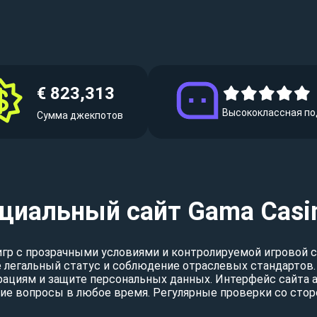
€ 823,313
Высококлассная по
Сумма джекпотов
циальный сайт Gama Casin
 игр с прозрачными условиями и контролируемой игровой 
 легальный статус и соблюдение отраслевых стандартов
циям и защите персональных данных. Интерфейс сайта а
е вопросы в любое время. Регулярные проверки со стор