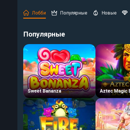
Лобби
Популярные
Новые
Популярные
Sweet Bananza
Aztec Magic 