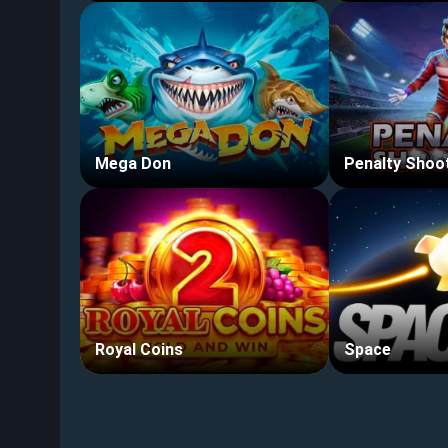
Mega Don
Penalty Shoo
Royal Coins
Space