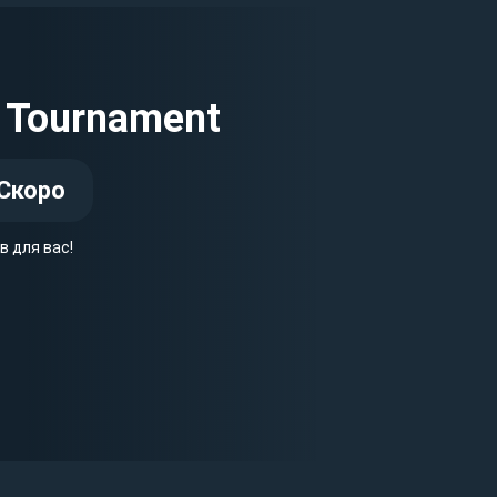
s Tournament
Скоро
в для вас!