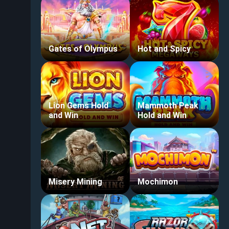
Gates of Olympus
Hot and Spicy
Lion Gems Hold
Mammoth Peak
and Win
Hold and Win
Misery Mining
Mochimon