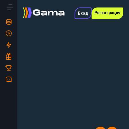
Регистрация
Вход
Кешбэк до
ься!
10%
Каждый
понедельник