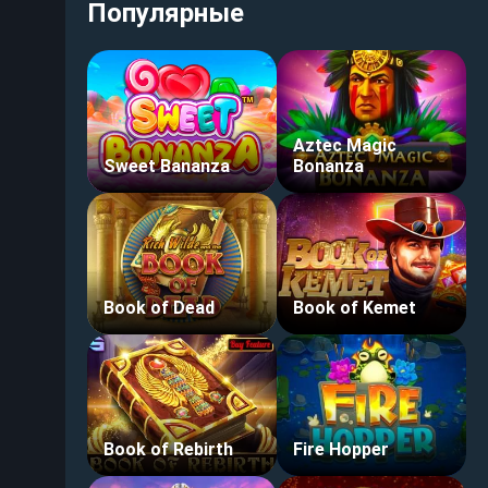
Популярные
Aztec Magic
Sweet Bananza
Bonanza
Book of Dead
Book of Kemet
Book of Rebirth
Fire Hopper