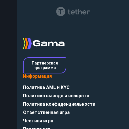
Партнерская
программа
Информация
Политика AML и KYC
Политика вывода и возврата
Политика конфиденциальности
Ответственная игра
Честная игра