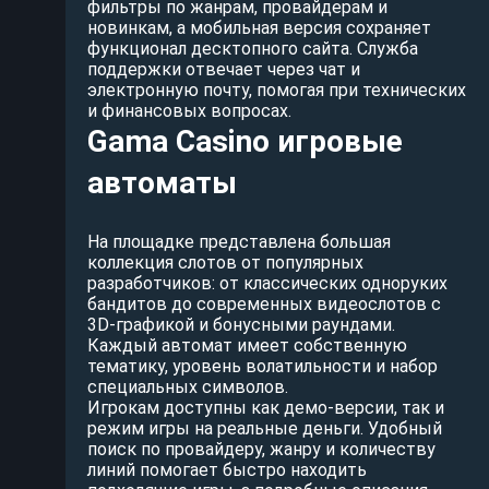
фильтры по жанрам, провайдерам и
новинкам, а мобильная версия сохраняет
функционал десктопного сайта. Служба
поддержки отвечает через чат и
электронную почту, помогая при технических
и финансовых вопросах.
Gama Casino игровые
автоматы
На площадке представлена большая
коллекция слотов от популярных
разработчиков: от классических одноруких
бандитов до современных видеослотов с
3D‑графикой и бонусными раундами.
Каждый автомат имеет собственную
тематику, уровень волатильности и набор
специальных символов.
Игрокам доступны как демо‑версии, так и
режим игры на реальные деньги. Удобный
поиск по провайдеру, жанру и количеству
линий помогает быстро находить