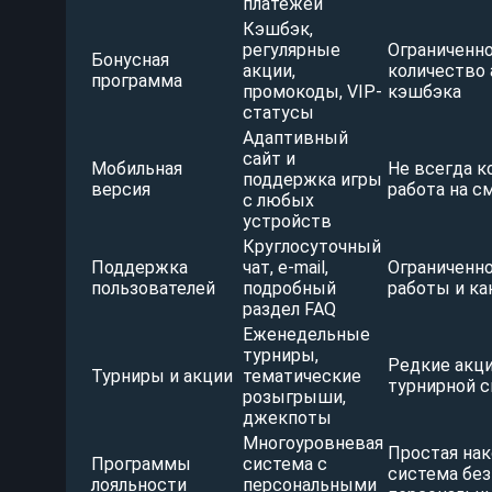
платежей
Кэшбэк,
регулярные
Ограниченн
Бонусная
акции,
количество 
программа
промокоды, VIP-
кэшбэка
статусы
Адаптивный
сайт и
Мобильная
Не всегда к
поддержка игры
версия
работа на с
с любых
устройств
Круглосуточный
Поддержка
чат, e-mail,
Ограниченн
пользователей
подробный
работы и ка
раздел FAQ
Еженедельные
турниры,
Редкие акци
Турниры и акции
тематические
турнирной 
розыгрыши,
джекпоты
Многоуровневая
Простая нак
Программы
система с
система без
лояльности
персональными