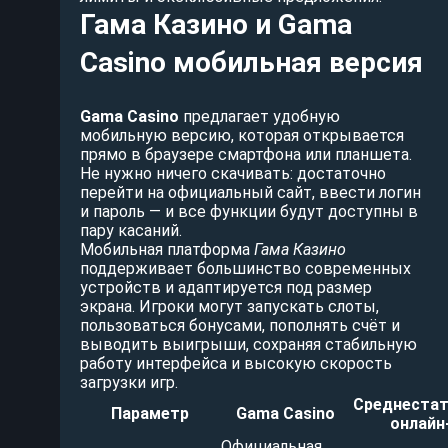
Гама Казино и Gama
Casino мобильная версия
Gama Casino
предлагает удобную
мобильную версию, которая открывается
прямо в браузере смартфона или планшета.
Не нужно ничего скачивать: достаточно
перейти на официальный сайт, ввести логин
и пароль — и все функции будут доступны в
пару касаний.
Мобильная платформа
Гама Казино
поддерживает большинство современных
устройств и адаптируется под размер
экрана. Игроки могут запускать слоты,
пользоваться бонусами, пополнять счёт и
выводить выигрыши, сохраняя стабильную
работу интерфейса и высокую скорость
загрузки игр.
Среднестат
Параметр
Gama Casino
онлайн
Официальная