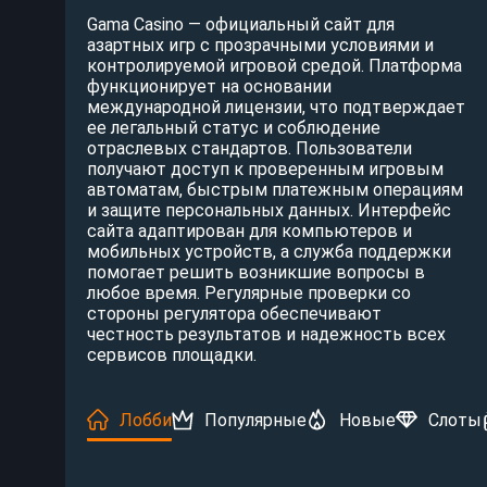
Gama Casino — официальный сайт для
азартных игр с прозрачными условиями и
контролируемой игровой средой. Платформа
функционирует на основании
международной лицензии, что подтверждает
ее легальный статус и соблюдение
отраслевых стандартов. Пользователи
получают доступ к проверенным игровым
автоматам, быстрым платежным операциям
и защите персональных данных. Интерфейс
сайта адаптирован для компьютеров и
мобильных устройств, а служба поддержки
помогает решить возникшие вопросы в
любое время. Регулярные проверки со
стороны регулятора обеспечивают
честность результатов и надежность всех
сервисов площадки.
Лобби
Популярные
Новые
Слоты