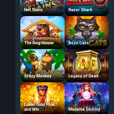
Net Gains
Razor Shark
The Dog House
Bozo Cats
Crazy Monkey
Legacy of Dead
Luxor Gold Hold
and Win
Madame Destiny