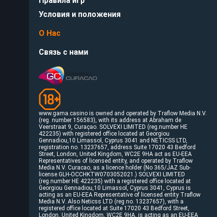
Правила игр
Условия и положения
О Нас
Связь с нами
www.gama.casino is owned and operated by Traflow Media N.V.
(reg. number 156583), with its address at Abraham de
Veerstraat 9, Curaçao. SOLVEXI LIMITED (reg.number HE
422235) with registered office located at Georgiou
Gennadiou,10 Limassol, Cyprus 3041 and NETICSS LTD,
registration no. 13237657, address Suite 17020 43 Bedford
Street, London, United Kingdom, WC2E 9HA act as EU-EEA
Representatives of licensed entity, and operated by Traflow
Media N.V. Curacao, as a licence holder (No 365/JAZ Sub-
license GLH-OCCHKTW0703052021.) SOLVEXI LIMITED
(reg.number HE 422235) with a registered office located at
Georgiou Gennadiou,10 Limassol, Cyprus 3041, Cyprus is
acting as an EU-EEA Representative of licensed entity Traflow
Media N.V. Also Neticss LTD (reg no. 13237657), with a
registered office located at Suite 17020 43 Bedford Street,
London, United Kingdom, WC2E 9HA, is acting as an EU-EEA