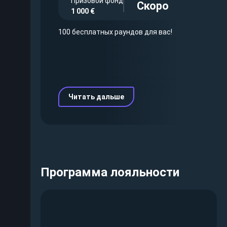
Призовой фонд
Скоро
1 000 €
100 бесплатных раундов для вас!
Читать дальше
Программа лояльности